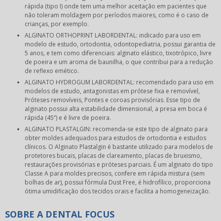
rápida (tipo I) onde tem uma melhor aceitação em pacientes que
não toleram moldagem por períodos maiores, como é o caso de
crianças, por exemplo.
ALGINATO ORTHOPRINT LABORDENTAL: indicado para uso em
modelo de estudo, ortodontia, odontopediatria, possui garantia de
5 anos, e tem como diferenciais: alginato elástico, tixotrópico, livre
de poeira e um aroma de baunilha, o que contribui para a redução
de reflexo emético.
ALGINATO HYDROGUM LABORDENTAL: recomendado para uso em
modelos de estudo, antagonistas em prótese fixa e removível,
Próteses removíveis, Pontes e coroas provisórias. Esse tipo de
alginato possui alta estabilidade dimensional, a presa em boca é
rápida (45’’) e é livre de poeira.
ALGINATO PLASTALGIN: recomenda-se este tipo de alginato para
obter moldes adequados para estudos de ortodontia e estudos
clínicos. O Alginato Plastalgin é bastante utilizado para modelos de
protetores bucais, placas de clareamento, placas de bruxismo,
restaurações provisórias e próteses parciais. É um alginato do tipo
Classe A para moldes precisos, confere em rápida mistura (sem
bolhas de ar), possui fórmula Dust Free, é hidrofílico, proporciona
ótima umidificação dos tecidos orais e facilita a homogeneização.
SOBRE A DENTAL FOCUS