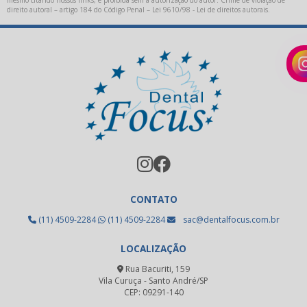
mesmo citando nossos links, é proibida sem a autorização do autor. Crime de violação de
Isolante para cerâmica
direito autoral – artigo 184 do Código Penal –
Lei 9610/98 - Lei de direitos autorais
.
Kit acadêmico odontológico
Kit acadêmico odontológico preço
Kit acadêmico para odontologia
Limas endodônticas
Limas endodônticas preço
Metal para fundição
Metal para ppr
CONTATO
Oxido de alumínio uso odontológico
(11) 4509-2284
(11) 4509-2284
sac@dentalfocus.com.br
Pastilha emax
LOCALIZAÇÃO
Pastilha para cerâmica prensada
Rua Bacuriti, 159
Vila Curuça - Santo André/SP
Placa fotopolimerizável
CEP: 09291-140