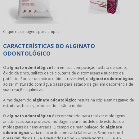
Clique nas imagens para ampliar
CARACTERÍSTICAS DO ALGINATO
ODONTOLÓGICO
O
alginato odontológico
tem em sua composição fosfato de sódio,
óxido de zinco, sulfato de cálcio, terra de diatomáceas e fluoreto de
potássio. Por ser um hidrocolóide irreversível, o
alginato odontológico
ao ser misturado com água passa para estado de gel, em decorrência de
suas reações químicas.
A moldagem do
alginato odontológico
resulta na cópia em negativo de
estruturas bucais, produzindo então o molde.
O
alginato odontológico
é recomendado para realizar moldagens
anatômicas para próteses, moldagens para modelos de estudos ou
moldagens de hemi arcada. O tempo de manipulação do
alginato
odontológico
varia de acordo com cada fabricante. Sendo o tipo 1 -
presa rápida: de 1,5 a 3 segundos e tipo 2 - presa normal: 3,5 a 4,5