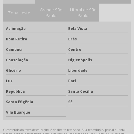
Estojo aparelho dental
Grande São
Litoral de São
Zona Leste
Estojo para aparelho ortodôntico
Paulo
Paulo
Filme radiográfico odontológico
Aclimação
Bela Vista
Filme radiográfico odontológico preço
Bom Retiro
Brás
Fixador odontológico
Cambuci
Centro
Forno fotopolimerizável
Consolação
Higienópolis
Forno para porcelana odontológica
Glicério
Liberdade
Luz
Pari
Fotopolimerizador odontológico
República
Santa Cecília
Godê para porcelana
Santa Efigênia
Sé
Gode para stain
Vila Buarque
Gotejador elétrico
Gotejador elétrico odontológico
O conteúdo do texto desta página é de direito reservado. Sua reprodução, parcial ou total,