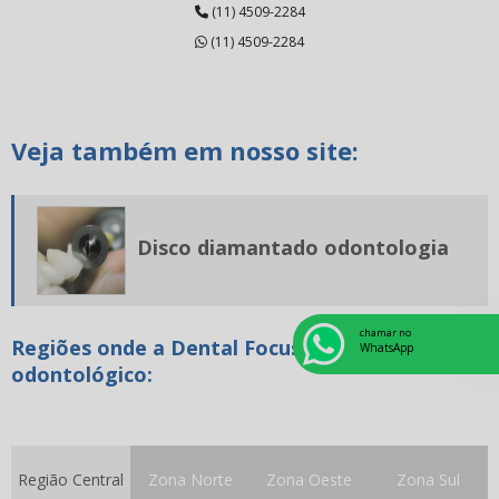
(11) 4509-2284
Broca diamantada pm
(11) 4509-2284
Carbono odontológico
Cerâmica para odontologia
Veja também em nosso site:
Cerâmica prensada dental
Cimento endodôntico
Cimento endodôntico valor
Disco diamantado odontologia
Cimento resinoso odontológico
Cone de papel odontologia
chamar no
Regiões onde a Dental Focus atende Alginato
Disco diamantado odontologia
WhatsApp
odontológico:
Dissilicato de lítio
Equipamentos odontológicos
Equipamentos para prótese dentaria
Região Central
Zona Norte
Zona Oeste
Zona Sul