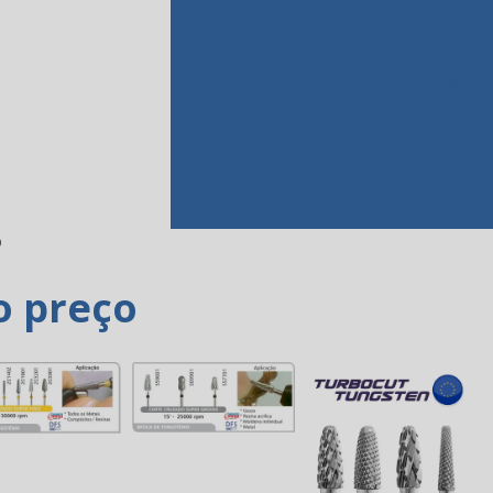
Resina fotopolimerizável odontoló
Revestimento para fundição odont
Silicone de adição
Silicone de
Silicone de condensação preço
Sugador
o
o preço