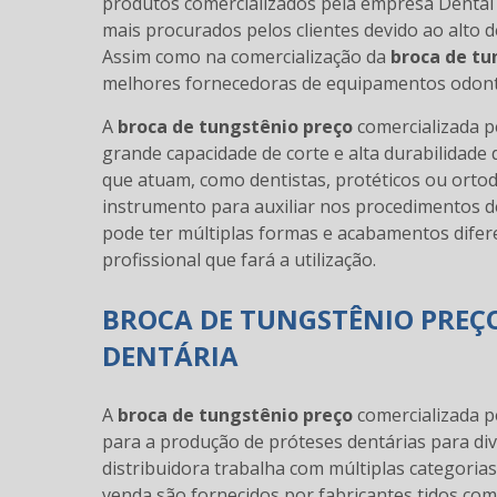
produtos comercializados pela empresa Dental
mais procurados pelos clientes devido ao alto 
Assim como na comercialização da
broca de tu
melhores fornecedoras de equipamentos odont
A
broca de tungstênio preço
comercializada p
grande capacidade de corte e alta durabilidade 
que atuam, como dentistas, protéticos ou ortod
instrumento para auxiliar nos procedimentos de
pode ter múltiplas formas e acabamentos difer
profissional que fará a utilização.
BROCA DE TUNGSTÊNIO PREÇO
DENTÁRIA
A
broca de tungstênio preço
comercializada 
para a produção de próteses dentárias para div
distribuidora trabalha com múltiplas categori
venda são fornecidos por fabricantes tidos co