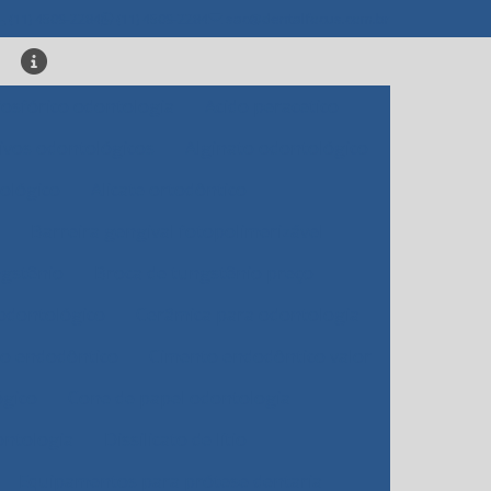
(11) 4509-2284
(11) 4509-2284
sac@dentalfocus.com.br
fosfórico odontologia
Acido peracetico
ivos odontológicos
Alginato odontológico
tológico
Alicate ortodôntico
Barreira gengival fotopolimerizável
ngstênio
Broca de tungstênio preço
odontológico
Cerâmica para odontologia
o endodôntico
Cimento endodôntico valor
ógico
Cone de papel odontologia
ontologia
Dissilicato de lítio
Equipamentos para prótese dentaria