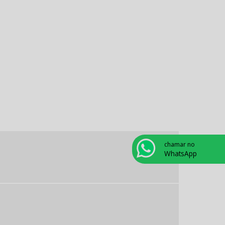
Forno para porcelana odontológica
Fotopolimerizador odontológico
Godê para porcelana
Gode para stain
Gotejador elétrico
Gotejador elétrico odontológico
chamar no
Isolante para cerâmica
WhatsApp
Kit acadêmico odontológico
Kit acadêmico odontológico preço
Kit acadêmico para odontologia