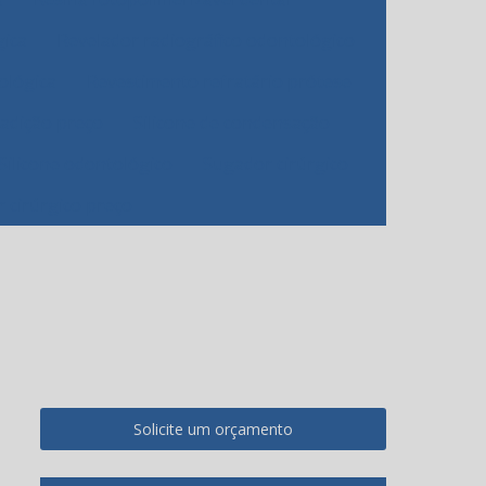
gica
Revelador radiográfico odontológico
ológica
Revestimento refratário prótese
 adição preço
Silicone de condensação
Silicone odontológico
Sugador cirúrgico
 cirúrgico preço
Solicite um orçamento