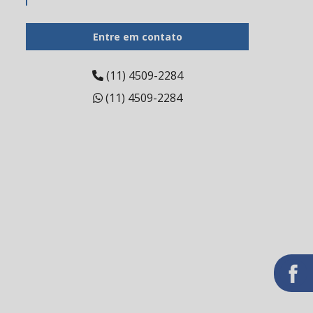
Barreira gengival fotopolimerizável
Entre em contato
Bloco cadcam
Broca de tungstênio
(11) 4509-2284
(11) 4509-2284
Broca de tungstênio preço
Broca diamantada pm
Carbono odontológico
Cerâmica para odontologia
Cerâmica prensada dental
Cimento endodôntico
Cimento endodôntico valor
Cimento resinoso odontológico