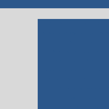
ácido fluorídrico dental
ácido 
Adesivo odontológico preço
Ades
Alicate de corte odon
Anel de silicone para protocolo
Bloco cadcam
Broca de tu
Broca diamantada pm
Carbono 
Cerâmica prensada dental
Ciment
Cimento resinoso odontol
Disco diamantado od
Equipamentos odontológicos