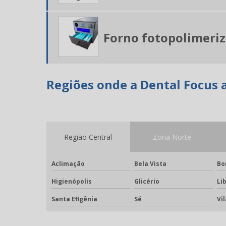
Forno fotopolimeriz
Regiões onde a Dental Focus 
Região Central
Zona Norte
Aclimação
Bela Vista
Bo
Higienópolis
Glicério
Li
Santa Efigênia
Sé
Vi