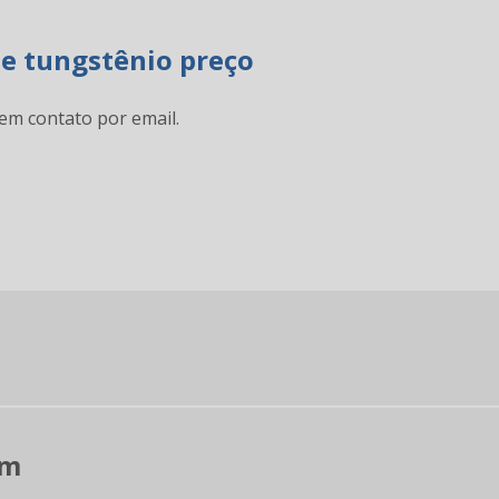
de tungstênio preço
em contato por email.
pm