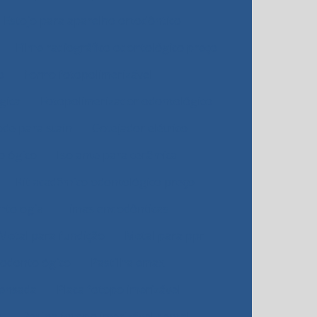
Estojo para aparelho ortodôntico
Filme radiográfico odontológico preço
o
Forno fotopolimerizável
gica
Fotopolimerizador odontológico
de para stain
Gotejador elétrico
ológico
Isolante para cerâmica
Kit acadêmico odontológico preço
ntologia
Limas endodônticas
Metal para fundição
Metal para ppr
 odontológico
Pastilha emax
rensada
Placa fotopolimerizável
a
Resina fotopolimerizável dental