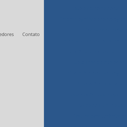
Estojo aparelho dental
Filme radiográfico odontológico
Fixador odontológic
edores
Contato
Forno para porcelana odontoló
Godê para porcelana
Go
Gotejador elétrico odont
Kit acadêmico odontológico
Kit acadêmico para odo
Limas endodônticas preço
Oxido de alumínio uso
Pastilha para cerâmica p
Resina acrílica odontológic