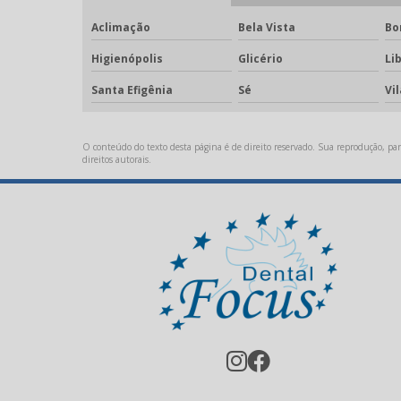
Aclimação
Bela Vista
Bo
Higienópolis
Glicério
Li
Santa Efigênia
Sé
Vi
O conteúdo do texto desta página é de direito reservado. Sua reprodução, parc
direitos autorais
.