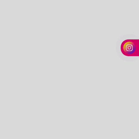
Cone de papel odontologia
Disco diamantado odontologia
Dissilicato de lítio
Equipamentos odontológicos
Equipamentos para prótese dentaria
Estojo aparelho dental
Estojo para aparelho ortodôntico
Filme radiográfico odontológico
Filme radiográfico odontológico preço
Fixador odontológico
Forno fotopolimerizável