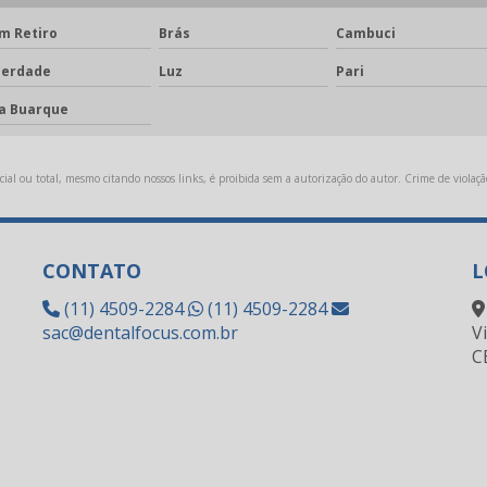
m Retiro
Brás
Cambuci
berdade
Luz
Pari
la Buarque
ial ou total, mesmo citando nossos links, é proibida sem a autorização do autor. Crime de violaçã
CONTATO
L
(11) 4509-2284
(11) 4509-2284
sac@dentalfocus.com.br
V
C