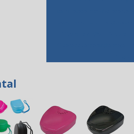
Resina fotopolimerizável odontoló
Revestimento para fundição odont
Silicone de adição
Silicone de
Silicone de condensação preço
Sugador
tal