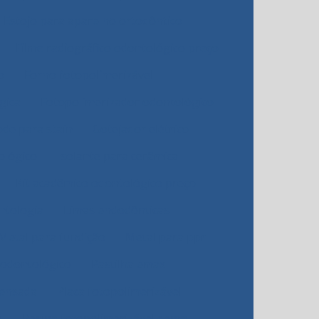
Estojo para aparelho ortodôntico
Filme radiográfico odontológico preço
o
Forno fotopolimerizável
gica
Fotopolimerizador odontológico
de para stain
Gotejador elétrico
ológico
Isolante para cerâmica
Kit acadêmico odontológico preço
ntologia
Limas endodônticas
Metal para fundição
Metal para ppr
 odontológico
Pastilha emax
rensada
Placa fotopolimerizável
a
Resina fotopolimerizável dental