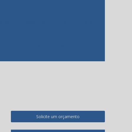
gica
Revelador radiográfico odontológico
ológica
Revestimento refratário prótese
 adição preço
Silicone de condensação
Silicone odontológico
Sugador cirúrgico
 cirúrgico preço
Solicite um orçamento