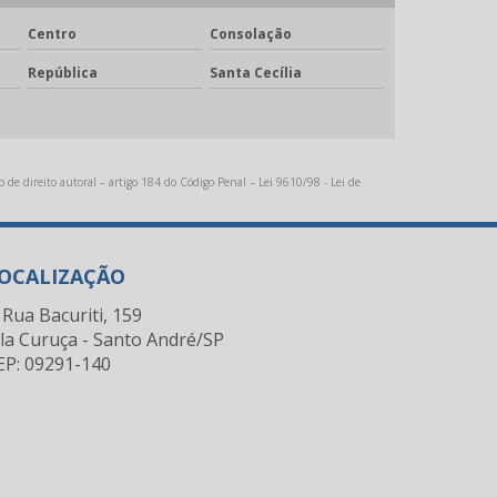
Limas endodônticas
Centro
Consolação
Limas endodônticas preço
República
Santa Cecília
Metal para fundição
Metal para ppr
o de direito autoral – artigo 184 do Código Penal –
Lei 9610/98 - Lei de
Oxido de alumínio uso odontológico
Pastilha emax
OCALIZAÇÃO
Pastilha para cerâmica prensada
Rua Bacuriti, 159
ila Curuça - Santo André/SP
Placa fotopolimerizável
EP: 09291-140
Resina acrílica odontológica
Resina fotopolimerizável dental
Resina fotopolimerizável odontológica