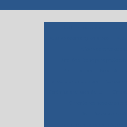
ácido fluorídrico dental
ácido 
Adesivo odontológico preço
Ades
Alicate de corte odon
Anel de silicone para protocolo
Bloco cadcam
Broca de tu
Broca diamantada pm
Carbono 
Cerâmica prensada dental
Ciment
Cimento resinoso odontol
Disco diamantado od
Equipamentos odontológicos