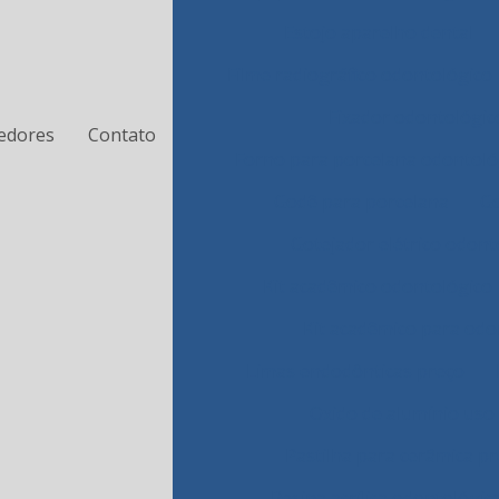
Estojo aparelho dental
Filme radiográfico odontológico
Fixador odontológic
edores
Contato
Forno para porcelana odontoló
Godê para porcelana
Go
Gotejador elétrico odont
Kit acadêmico odontológico
Kit acadêmico para odo
Limas endodônticas preço
Oxido de alumínio uso
Pastilha para cerâmica p
Resina acrílica odontológic