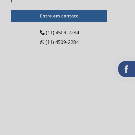
Barreira gengival fotopolimerizável
Entre em contato
Bloco cadcam
Broca de tungstênio
(11) 4509-2284
(11) 4509-2284
Broca de tungstênio preço
Broca diamantada pm
Carbono odontológico
Cerâmica para odontologia
Cerâmica prensada dental
Cimento endodôntico
Cimento endodôntico valor
Cimento resinoso odontológico