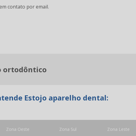
em contato por email.
o ortodôntico
atende Estojo aparelho dental:
Zona Oeste
Zona Sul
Zona Leste