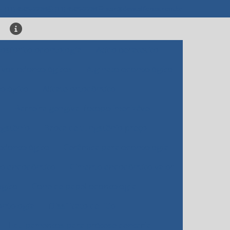
(11) 4509-2284
(11) 4509-2284
sac@dentalfocus.com.br
fosfórico odontologia
Acido peracetico
ivos odontológicos
Alginato odontológico
tológico
Alicate ortodôntico
Barreira gengival fotopolimerizável
ngstênio
Broca de tungstênio preço
odontológico
Cerâmica para odontologia
o endodôntico
Cimento endodôntico valor
ógico
Cone de papel odontologia
ontologia
Dissilicato de lítio
Equipamentos para prótese dentaria