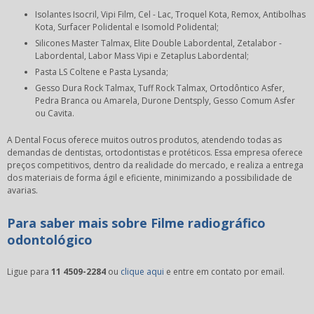
Isolantes Isocril, Vipi Film, Cel - Lac, Troquel Kota, Remox, Antibolhas
Kota, Surfacer Polidental e Isomold Polidental;
Silicones Master Talmax, Elite Double Labordental, Zetalabor -
Labordental, Labor Mass Vipi e Zetaplus Labordental;
Pasta LS Coltene e Pasta Lysanda;
Gesso Dura Rock Talmax, Tuff Rock Talmax, Ortodôntico Asfer,
Pedra Branca ou Amarela, Durone Dentsply, Gesso Comum Asfer
ou Cavita.
A Dental Focus oferece muitos outros produtos, atendendo todas as
demandas de dentistas, ortodontistas e protéticos. Essa empresa oferece
preços competitivos, dentro da realidade do mercado, e realiza a entrega
dos materiais de forma ágil e eficiente, minimizando a possibilidade de
avarias.
Para saber mais sobre Filme radiográfico
odontológico
Ligue para
11 4509-2284
ou
clique aqui
e entre em contato por email.