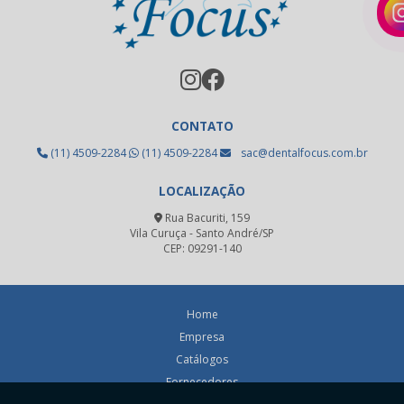
Oxido de alumínio uso odontológico
Pastilha emax
Pastilha para cerâmica prensada
CONTATO
Placa fotopolimerizável
(11) 4509-2284
(11) 4509-2284
sac@dentalfocus.com.br
Resina acrílica odontológica
LOCALIZAÇÃO
Resina fotopolimerizável dental
Rua Bacuriti, 159
Resina fotopolimerizável odontológica
Vila Curuça - Santo André/SP
CEP: 09291-140
Revelador radiográfico odontológico
Revestimento para fundição odontológica
Home
Revestimento refratário prótese
Empresa
Catálogos
Silicone de adição
Fornecedores
Silicone de adição preço