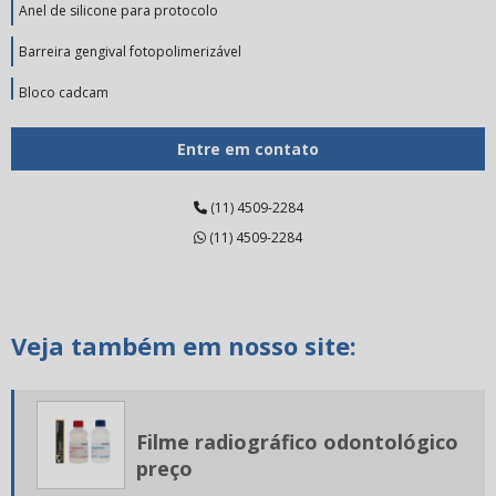
Anel de silicone para protocolo
Barreira gengival fotopolimerizável
Bloco cadcam
Broca de tungstênio
Entre em contato
Broca de tungstênio preço
(11) 4509-2284
Broca diamantada pm
(11) 4509-2284
Carbono odontológico
Cerâmica para odontologia
Veja também em nosso site:
Cerâmica prensada dental
Cimento endodôntico
Cimento endodôntico valor
Filme radiográfico odontológico
Cimento resinoso odontológico
preço