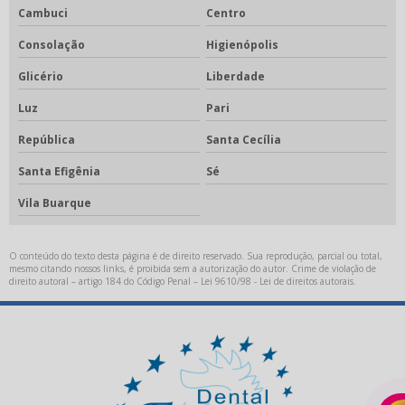
Fotopolimerizador odontológico
Cambuci
Centro
Godê para porcelana
Consolação
Higienópolis
Gode para stain
Glicério
Liberdade
Gotejador elétrico
Luz
Pari
Gotejador elétrico odontológico
República
Santa Cecília
Isolante para cerâmica
Santa Efigênia
Sé
Kit acadêmico odontológico
Vila Buarque
Kit acadêmico odontológico preço
O conteúdo do texto desta página é de direito reservado. Sua reprodução, parcial ou total,
Kit acadêmico para odontologia
mesmo citando nossos links, é proibida sem a autorização do autor. Crime de violação de
direito autoral – artigo 184 do Código Penal –
Lei 9610/98 - Lei de direitos autorais
.
Limas endodônticas
Limas endodônticas preço
Metal para fundição
Metal para ppr