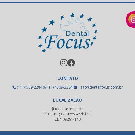
Limas endodônticas
Limas endodônticas preço
Metal para fundição
Metal para ppr
Oxido de alumínio uso odontológico
Pastilha emax
Pastilha para cerâmica prensada
CONTATO
Placa fotopolimerizável
(11) 4509-2284
(11) 4509-2284
sac@dentalfocus.com.br
Resina acrílica odontológica
LOCALIZAÇÃO
Resina fotopolimerizável dental
Rua Bacuriti, 159
Resina fotopolimerizável odontológica
Vila Curuça - Santo André/SP
CEP: 09291-140
Revelador radiográfico odontológico