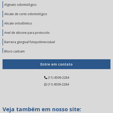
Alginato odontológico
Alicate de corte odontológico
Alicate ortodôntico
Anel de silicone para protocolo
Barreira gengival fotopolimerizável
Bloco cadcam
Broca de tungstênio
Entre em contato
Broca de tungstênio preço
(11) 4509-2284
Broca diamantada pm
(11) 4509-2284
Carbono odontológico
Cerâmica para odontologia
Veja também em nosso site:
Cerâmica prensada dental