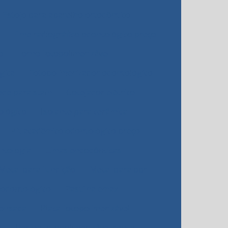
Estojo para aparelho ortodôntico
Filme radiográfico odontológico preço
o
Forno fotopolimerizável
gica
Fotopolimerizador odontológico
de para stain
Gotejador elétrico
ológico
Isolante para cerâmica
Kit acadêmico odontológico preço
ntologia
Limas endodônticas
Metal para fundição
Metal para ppr
 odontológico
Pastilha emax
rensada
Placa fotopolimerizável
a
Resina fotopolimerizável dental