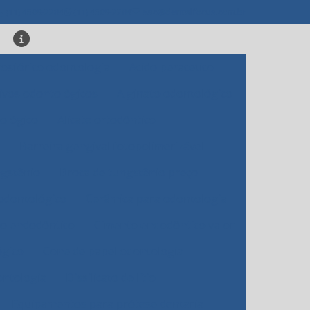
(11) 4509-2284
(11) 4509-2284
sac@dentalfocus.com.br
fosfórico odontologia
Acido peracetico
ivos odontológicos
Alginato odontológico
tológico
Alicate ortodôntico
Barreira gengival fotopolimerizável
ngstênio
Broca de tungstênio preço
odontológico
Cerâmica para odontologia
o endodôntico
Cimento endodôntico valor
ógico
Cone de papel odontologia
ontologia
Dissilicato de lítio
Equipamentos para prótese dentaria