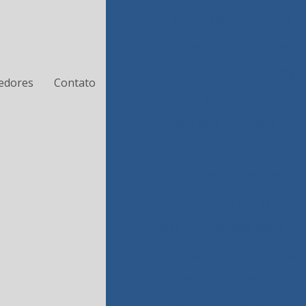
Estojo aparelho dental
Filme radiográfico odontológico
Fixador odontológic
edores
Contato
Forno para porcelana odontoló
Godê para porcelana
Go
Gotejador elétrico odont
Kit acadêmico odontológico
Kit acadêmico para odo
Limas endodônticas preço
Oxido de alumínio uso
Pastilha para cerâmica p
Resina acrílica odontológic