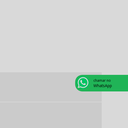
Forno para porcelana odontológica
Fotopolimerizador odontológico
Godê para porcelana
Gode para stain
Gotejador elétrico
Gotejador elétrico odontológico
chamar no
Isolante para cerâmica
WhatsApp
Kit acadêmico odontológico
Kit acadêmico odontológico preço
Kit acadêmico para odontologia