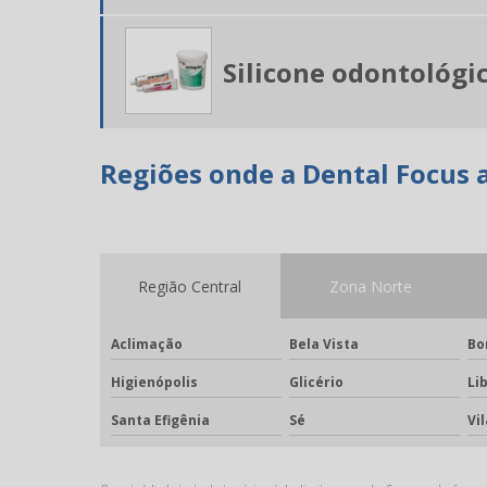
Silicone odontológi
Regiões onde a Dental Focus a
Região Central
Zona Norte
Aclimação
Bela Vista
Bo
Higienópolis
Glicério
Li
Santa Efigênia
Sé
Vi