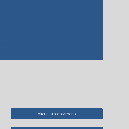
gica
Revelador radiográfico odontológico
ológica
Revestimento refratário prótese
 adição preço
Silicone de condensação
Silicone odontológico
Sugador cirúrgico
 cirúrgico preço
Solicite um orçamento