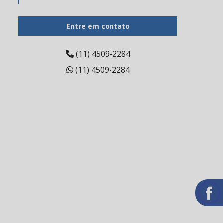
Barreira gengival fotopolimerizável
Entre em contato
Bloco cadcam
Broca de tungstênio
(11) 4509-2284
(11) 4509-2284
Broca de tungstênio preço
Broca diamantada pm
Carbono odontológico
Cerâmica para odontologia
Cerâmica prensada dental
Cimento endodôntico
Cimento endodôntico valor
Cimento resinoso odontológico