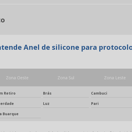
co
tende Anel de silicone para protocolo
Zona Oeste
Zona Sul
Zona Leste
m Retiro
Brás
Cambuci
berdade
Luz
Pari
la Buarque