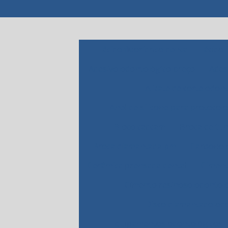
ácido fluorídrico dental
ácido 
Adesivo odontológico preço
Ades
Alicate de corte odon
Anel de silicone para protocolo
Bloco cadcam
Broca de tu
Broca diamantada pm
Carbono 
Cerâmica prensada dental
Ciment
Cimento resinoso odontol
Disco diamantado od
Equipamentos odontológicos