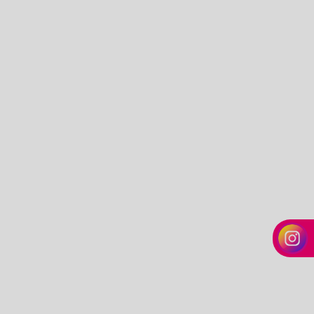
Cone de papel odontologia
Disco diamantado odontologia
Dissilicato de lítio
Equipamentos odontológicos
Equipamentos para prótese dentaria
Estojo aparelho dental
Estojo para aparelho ortodôntico
Filme radiográfico odontológico
Filme radiográfico odontológico preço
Fixador odontológico
Forno fotopolimerizável