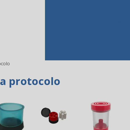
Resina fotopolimerizável odontoló
Revestimento para fundição odont
Silicone de adição
Silicone de
Silicone de condensação preço
Sugador
ocolo
ra protocolo