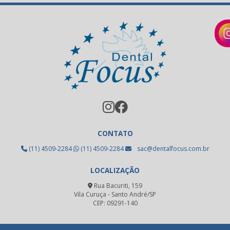
Limas endodônticas
Limas endodônticas preço
Metal para fundição
Metal para ppr
Oxido de alumínio uso odontológico
Pastilha emax
Pastilha para cerâmica prensada
CONTATO
Placa fotopolimerizável
(11) 4509-2284
(11) 4509-2284
sac@dentalfocus.com.br
Resina acrílica odontológica
LOCALIZAÇÃO
Resina fotopolimerizável dental
Rua Bacuriti, 159
Resina fotopolimerizável odontológica
Vila Curuça - Santo André/SP
CEP: 09291-140
Revelador radiográfico odontológico