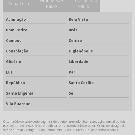
Grande São
Litoral de São
Zona Leste
Fixador odontológico
Paulo
Paulo
Forno fotopolimerizável
Aclimação
Bela Vista
Forno para porcelana odontológica
Bom Retiro
Brás
Fotopolimerizador odontológico
Cambuci
Centro
Godê para porcelana
Consolação
Higienópolis
Gode para stain
Glicério
Liberdade
Gotejador elétrico
Luz
Pari
Gotejador elétrico odontológico
República
Santa Cecília
Isolante para cerâmica
Santa Efigênia
Sé
Kit acadêmico odontológico
Vila Buarque
Kit acadêmico odontológico preço
O conteúdo do texto desta página é de direito reservado. Sua reprodução, parcial ou total,
Kit acadêmico para odontologia
mesmo citando nossos links, é proibida sem a autorização do autor. Crime de violação de
direito autoral – artigo 184 do Código Penal –
Lei 9610/98 - Lei de direitos autorais
.